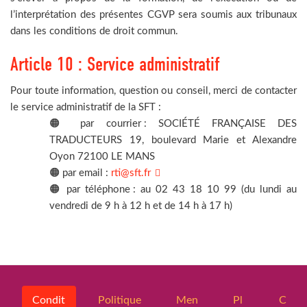
l’interprétation des présentes CGVP sera soumis aux tribunaux
dans les conditions de droit commun.
Article 10 : Service administratif
Pour toute information, question ou conseil, merci de contacter
le service administratif de la SFT :
🟠 par courrier : SOCIÉTÉ FRANÇAISE DES
TRADUCTEURS 19, boulevard Marie et Alexandre
Oyon 72100 LE MANS
🟠 par email :
rti@sft.fr
🟠 par téléphone : au 02 43 18 10 99 (du lundi au
vendredi de 9 h à 12 h et de 14 h à 17 h)
Condit
Politique
Men
Pl
C