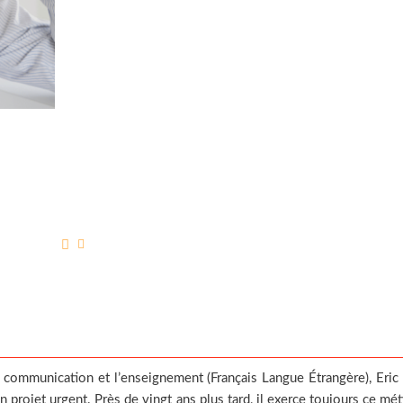
la communication et l’enseignement (Français Langue Étrangère), Eric
 projet urgent. Près de vingt ans plus tard, il exerce toujours ce mét